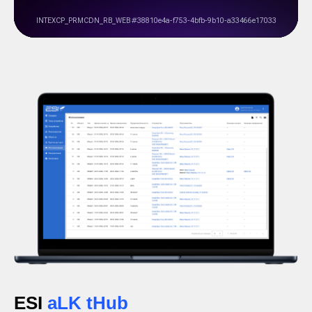
ESI
aLK tHub