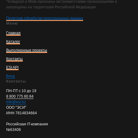
*Instagram и Meta признаны экстремистскими организациями и
запрещены на территории Российской Федерации
Политика обработки персональных данных
Меню
Главная
Каталог
Выполненные проекты
Контакты
ESI API
Вход
Контакты
ПН-ПТ с 10 до 19
8 800 775 80 84
info@esi.bz
ООО "ЭСИ"
ИНН 7814834664
Российская IT-компания
№63406