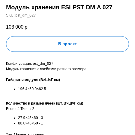
Модуль хранения ESI PST DM A 027
SKU:
pst_dm_027
103 000
р.
В проект
Конфигурация: pst_dm_027
Модуль хранения с ячейками разного размера.
Габариты модуля (В×Ш×Г см)
196.4×50.0×62.5
Количество и размер ячеек (шт, В×Ш×Г см)
Всего: 4 Типов: 2
27.9×45×60 - 3
88.6×45×60 - 1
Тип: Модуль хранения