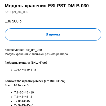
Модуль хранения ESI PST DM B 030
SKU:
pst_dm_030
136 500
р.
В проект
Конфигурация: pst_dm_030
Модуль хранения с ячейками разного размера.
Габариты модуля (В×Ш×Г см)
196.4×48.0×47.5
Количество и размер ячеек (шт, В×Ш×Г см)
Всего: 16 Типов: 5
7.8×20×45 - 10
7.8×43×45 - 3
17.8×43×45 - 1
27.9×43×45 - 1