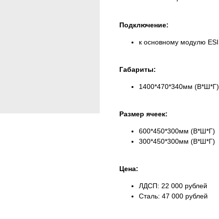
Подключение:
к основному модулю ES
Габариты:
1400*470*340мм (В*Ш*Г)
Размер ячеек:
600*450*300мм (В*Ш*Г)
300*450*300мм (В*Ш*Г)
Цена:
ЛДСП: 22 000 рублей
Сталь: 47 000 рублей