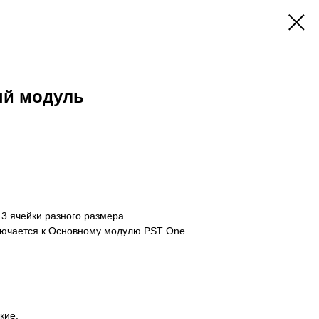
ый модуль
3 ячейки разного размера.
лючается к Основному модулю PST One.
кие.