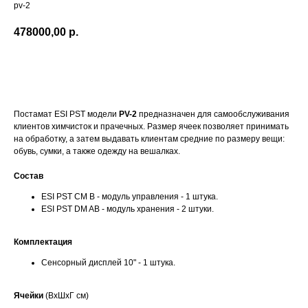
pv-2
478000,00
р.
В проект
Постамат ESI PST модели
PV-2
предназначен для самообслуживания
клиентов химчисток и прачечных. Размер ячеек позволяет принимать
на обработку, а затем выдавать клиентам средние по размеру вещи:
обувь, сумки, а также одежду на вешалках.
Состав
ESI PST CM B - модуль управления - 1 штука.
ESI PST DM AB - модуль хранения - 2 штуки.
Комплектация
Сенсорный дисплей 10" - 1 штука.
Ячейки
(ВхШхГ см)